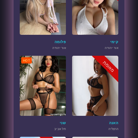
קימי
פלומה
אור יהודה
אור יהודה
HOT
מאומת
האנה
שני
הרצליה
תל אביב