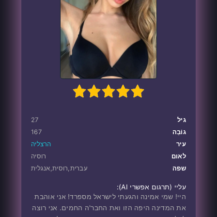
1
100
2
3
4
5
גיל
27
גוֹבַה
167
עיר
הרצליה
לאום
רוסיה
שפה
עברית,רוסית,אנגלית
עליי ‎(תרגום אפשרי AI):
היי! שמי אמינה והגעתי לישראל מספרד! אני אוהבת
את המדינה היפה הזו ואת החבר'ה החמים. אני רוצה