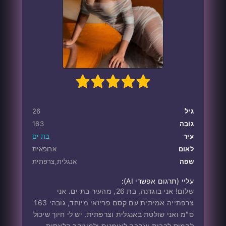
1
100
2
3
4
5
גיל
26
גוֹבַה
163
עיר
בת ים
לאום
ארופאית
שפה
אנגלית,צרפתית
עליי ‎(תרגום אפשרי AI):
שלום! אני בוגדנה, בת 26, מהעיר בת ים. אני
צרפתייה אמיתית עם קסם פריזאי מיוחד, גובהי 163
ס"מ ואני שולטת באנגלית וצרפתית. יש לי חיוך שיכול
להמיס לבבות ואהבה לאומנות ולמוזיקה קלאסית.