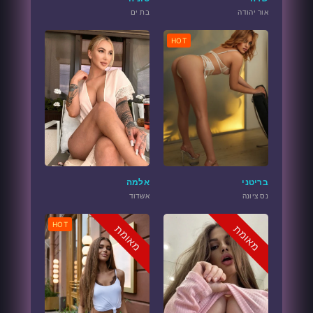
אור יהודה
בת ים
HOT
בריטני
אלמה
נס ציונה
אשדוד
HOT
מאומת
מאומת