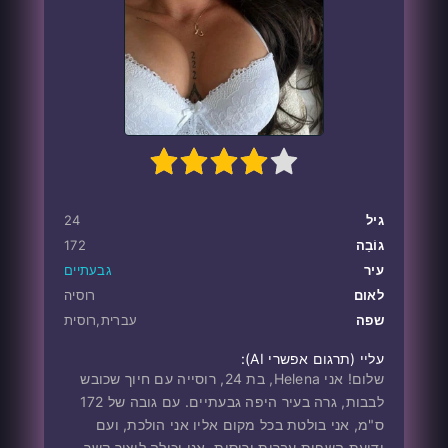
80
1
2
3
4
5
גיל
24
גוֹבַה
172
עיר
גבעתיים
לאום
רוסיה
שפה
עברית,רוסית
עליי ‎(תרגום אפשרי AI):
שלום! אני Helena, בת 24, רוסייה עם חיוך שכובש
לבבות, גרה בעיר היפה גבעתיים. עם גובה של 172
ס"מ, אני בולטת בכל מקום אליו אני הולכת, ועם
ידיעת השפות עברית ורוסית, אני יכולה ליצור קשר