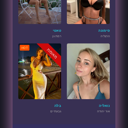
סימונה
טאטי
הרצליה
רמת גן
HOT
מאומת
נואליה
בלה
אור יהודה
גבעתיים