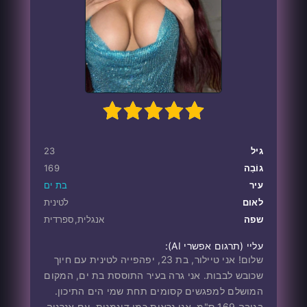
1
100
2
3
4
5
גיל
23
גוֹבַה
169
עיר
בת ים
לאום
לֹטינית
שפה
אנגלית,ספרדית
עליי ‎(תרגום אפשרי AI):
שלום! אני טיילור, בת 23, יפהפייה לטינית עם חיוך
שכובש לבבות. אני גרה בעיר התוססת בת ים, המקום
המושלם למפגשים קסומים תחת שמי הים התיכון.
בגובה 169 ס"מ, אני נראית כמו דוגמנית, עם אנרגיה