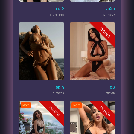
הלנה
לינדה
גבעתיים
פתח תקווה
מאומת
טס
רוקסי
אשדוד
גבעתיים
HOT
HOT
מאומת
מאומת