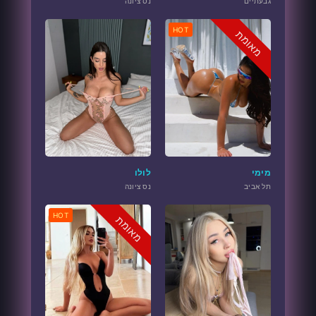
גבעתיים
נס ציונה
HOT
מאומת
מימי
לולו
תל אביב
נס ציונה
HOT
מאומת