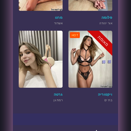
פלומה
מרגו
אור יהודה
אשדוד
HOT
מאומת
ויקטוריה
גרטה
בת ים
רמת גן