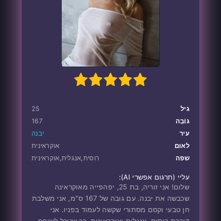
1
100
2
3
4
5
גיל
25
גוֹבַה
167
עיר
יבנה
לאום
אוקראינית
שפה
רוסית,אנגלית,אוקראינית
עליי ‎(תרגום אפשרי AI):
שלום! אני זוריה, בת 25, יפהפייה מאוקראינה
שכבשה את יבנה. עם גובה של 167 ס"מ, אני משלבת
חן טבעי וקסם מסתורי שקשה לעמוד בפניו. אני
דוברת רוסית, אנגלית ואוקראינית, כך שנוכל לשוחח