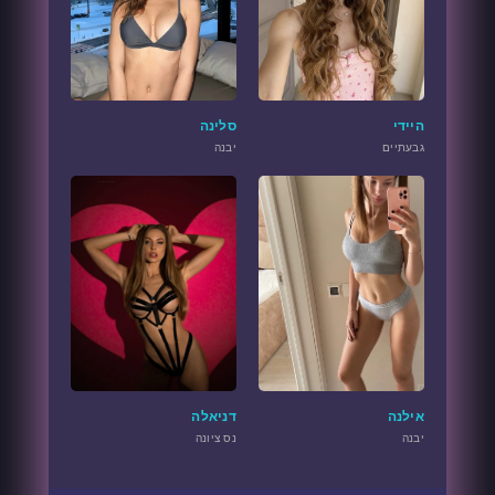
היידי
סלינה
גבעתיים
יבנה
אילנה
דניאלה
יבנה
נס ציונה