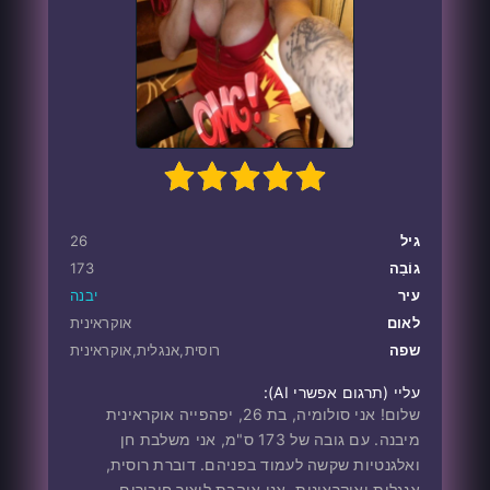
1
100
2
3
4
5
גיל
26
גוֹבַה
173
עיר
יבנה
לאום
אוקראינית
שפה
רוסית,אנגלית,אוקראינית
עליי ‎(תרגום אפשרי AI):
שלום! אני סולומיה, בת 26, יפהפייה אוקראינית
מיבנה. עם גובה של 173 ס"מ, אני משלבת חן
ואלגנטיות שקשה לעמוד בפניהם. דוברת רוסית,
אנגלית ואוקראינית, אני אוהבת ליצור חיבורים