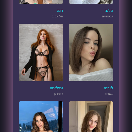
הלנה
דנה
גבעתיים
תל אביב
לורנה
וסיליסה
אשדוד
רמת גן