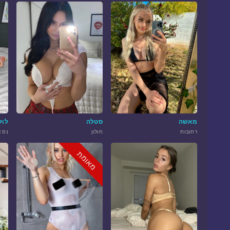
מאשה
סטלה
לול
רחובות
חולון
נס צ
מאומת