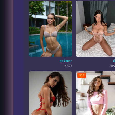
ו
ירוסלבה
יונה
רמת גן
HOT