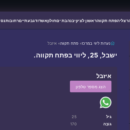
רצליה
פתח תקווה
ראשון לציון
יבנה
בת ים
חולון
אשדוד
גבעתיים
רחובות
נס 
נערות ליווי במרכז
»
פתח תקווה
» איזבל
ישבל, 25, ליווי בפתח תקווה.
איזבל
הצג מספר טלפון
גיל
25
גוֹבַה
170