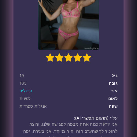
1
100
2
3
4
5
גיל
19
גוֹבַה
165
עיר
הרצליה
לאום
לֹטינית
שפה
אנגלית,ספרדית
עליי ‎(תרגום אפשרי AI):
אני יודעת כמה אתה מצפה לפגישה שלנו, ורוצה
להזכיר לך שהערב הזה יהיה מיוחד. אני צעירה, יפה