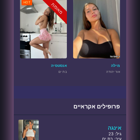
HOT
מאומת
מילה
אנסטסיה
אור יהודה
בת ים
פרופילים אקראיים
אינגה
גיל: 23
עיר: בת ים