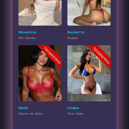
Мануэлла
Виолетта
Нес-Циона
Ашдод
проверено
проверено
Майя
София
Ришон-ле-Цион
Тель-Авив