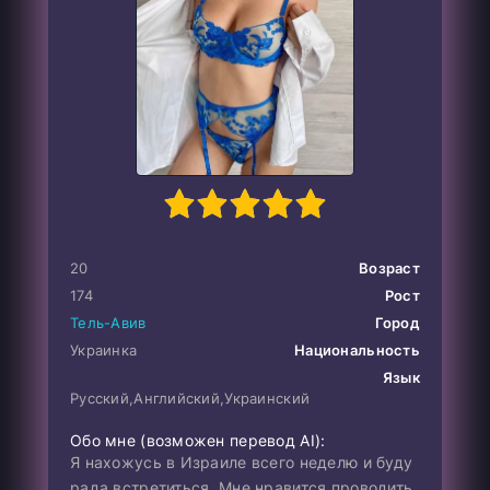
1
100
2
3
4
5
20
Возраст
174
Рост
Тель-Авив
Город
Украинка
Национальность
Язык
Русский,Английский,Украинский
Обо мне (возможен перевод AI):
Я нахожусь в Израиле всего неделю и буду
рада встретиться. Мне нравится проводить