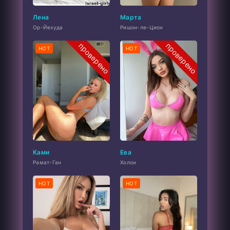
Лена
Марта
Ор-Йехуда
Ришон-ле-Цион
проверено
проверено
HOT
HOT
Ками
Ева
Рамат-Ган
Холон
HOT
HOT