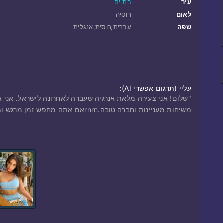
עיר
בת ים
לאום
רוסיה
שפה
עברית,רוסית,אנגלית
עליי ‎(תרגום אפשרי AI):
"שלום! אני צעירה מלאת אנרגיה שעברה לאחרונה לישראל. אני או
משיחות מעניינות וחברה טובה.rnrnאם אתה מחפש זמן מרגש ומעניין, בוא נפגש היום. אשמח לבלות איתך ערב מהנה!"