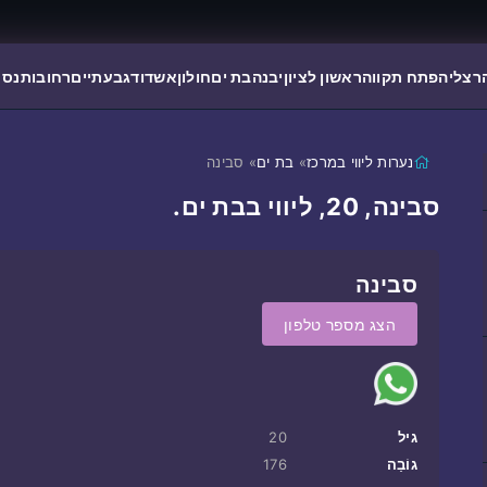
רצליה
פתח תקווה
ראשון לציון
יבנה
בת ים
חולון
אשדוד
גבעתיים
רחובות
נס 
נערות ליווי במרכז
»
בת ים
» סבינה
סבינה, 20, ליווי בבת ים.
סבינה
הצג מספר טלפון
גיל
20
גוֹבַה
176