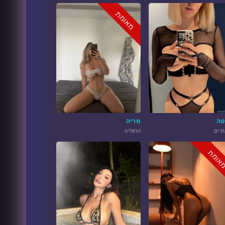
מאומת
טה
מריה
תיים
הרצליה
אומת