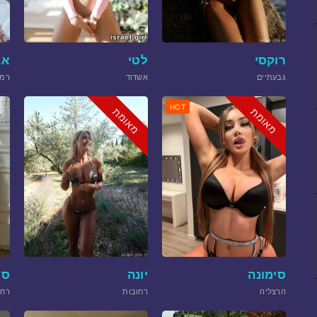
רוקסי
לטי
אג
גבעתיים
אשדוד
רמת
HOT
מאומת
מאומת
סימונה
יונה
סנ
הרצליה
רחובות
רחו