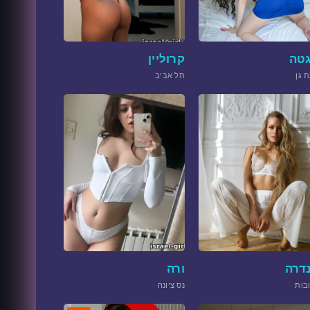
טה
קרוליין
 גן
תל אביב
דרה
ורה
בות
נס ציונה