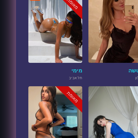
מאומת
שה
מימי
ון
תל אביב
מאומת