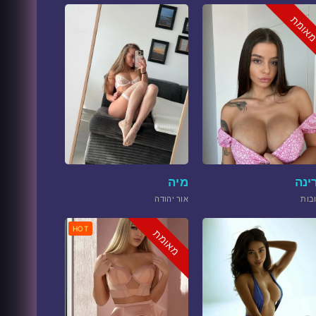
אומת
ינה
מיה
בות
אור יהודה
HOT
מאומת