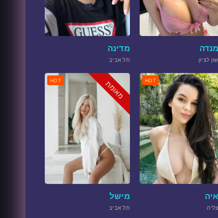
נדה
מדינה
ון לציון
תל אביב
HOT
HOT
מאומת
יה
מישל
ליה
תל אביב