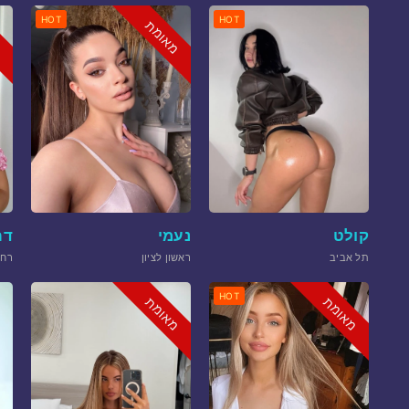
HOT
HOT
מאומת
מ
קולט
נעמי
דר
תל אביב
ראשון לציון
רחו
HOT
מאומת
מאומת