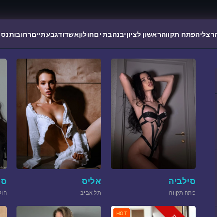
רצליה
פתח תקווה
ראשון לציון
יבנה
בת ים
חולון
אשדוד
גבעתיים
רחובות
נס 
סילביה
אליס
סמ
פתח תקווה
תל אביב
חול
HOT