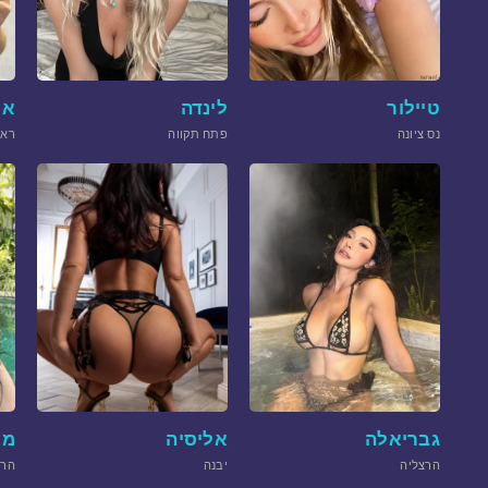
טיילור
לינדה
אמ
נס ציונה
פתח תקווה
ראש
גבריאלה
אליסיה
מא
הרצליה
יבנה
הרצ