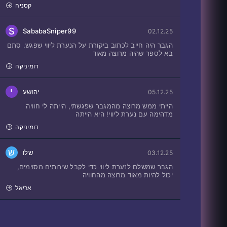
קסניה
S
SababaSniper99
02.12.25
הגבר היה חייב לכתוב ביקורת על הנערת ליווי שפגש. סתם
בא לספר שהיה מרוצה מאוד
דומיניקה
י
יהושע
05.12.25
הייתי ממש מרוצה מהמגבר שפגשתי, הייתה לי חוויה
מדהימה עם נערת ליווי! היא הייתה
דומיניקה
ש
שלו
03.12.25
הגבר שמשלם לנערת ליווי כדי לקבל שירותים מסוימים,
יכול להיות מאוד מרוצה מהחוויה
אריאל