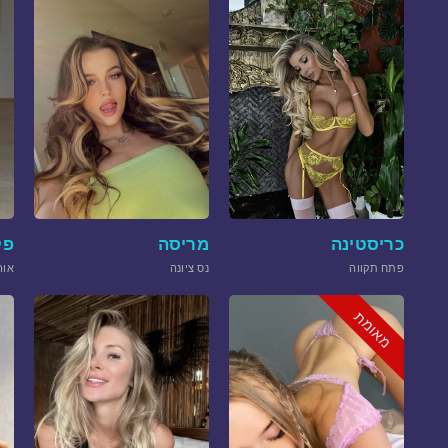
כריסטינה
מריסה
פל
פתח תקווה
נס ציונה
אור
מאומת