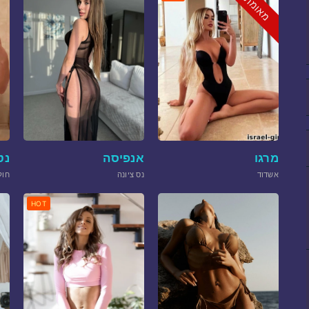
מאומת
מרגו
אנפיסה
נט
אשדוד
נס ציונה
חול
HOT